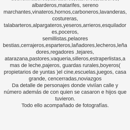
albarderos,matarifes, sereno
marchantes,vinateros,hornos,carboneros,lavanderas,
costureras,
talabarteros,alpargateros,yeseros,arrieros,esquilador
es,poceros,
semillistas,pelaores
bestias,cerrajeros,esparteros,lañadores,lecheros,leña
dores,regadores ,tejares,
atarazana,pastores,vaqueria,silleros,estraperlistas,a
mas de leche,pajeros, guardas rurales,boyeros(
propietarios de yuntas )el cine,escuelas,juegos, casa
grande, cencerradas,noviazgos
Da detalle de personajes donde viviían calle y
número además de con quien se casaron e hijos que
tuvieron.
Todo ello acompañado de fotografías.